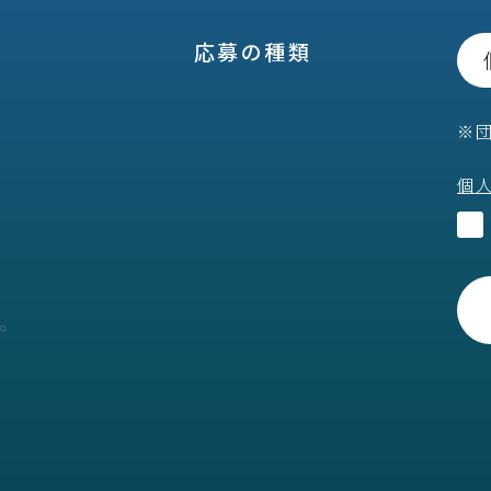
応募の種類
※
個