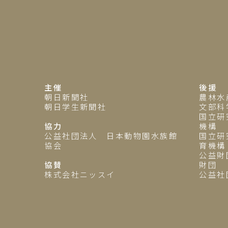
主催
後援
朝日新聞社
農林水
朝日学生新聞社
文部科
国立研
協力
機構
公益社団法人 日本動物園水族館
国立研
協会
育機構
公益財
協賛
財団
株式会社ニッスイ
公益社